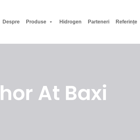
Despre
Produse
Hidrogen
Parteneri
Referințe
hor At Baxi