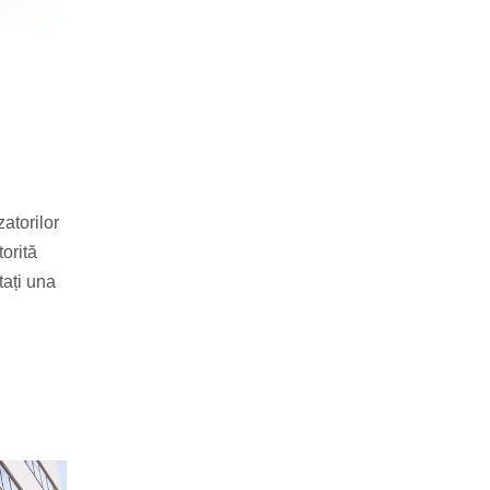
zatorilor
torită
tați una