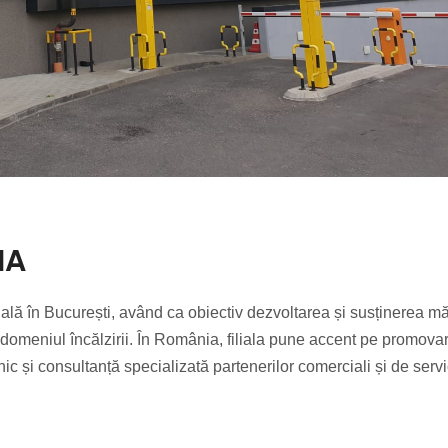
IA
lă în București, având ca obiectiv dezvoltarea și susținerea mă
n domeniul încălzirii. În România, filiala pune accent pe promova
nic și consultanță specializată partenerilor comerciali și de servi