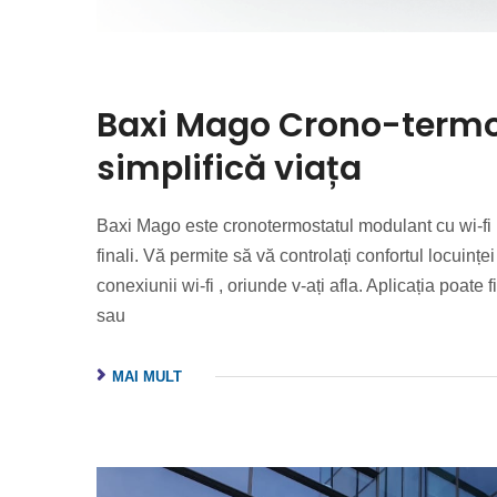
Baxi Mago Crono-termost
simplifică viața
Baxi Mago este cronotermostatul modulant cu wi-fi int
finali. Vă permite să vă controlați confortul locuinț
conexiunii wi-fi , oriunde v-ați afla. Aplicația poat
sau
MAI MULT