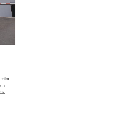
rcilor
rea
ce,