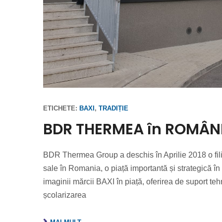
ETICHETE:
BAXI
,
TRADIȚIE
BDR THERMEA în ROMÂN
BDR Thermea Group a deschis în Aprilie 2018 o filia
sale în Romania, o piață importantă și strategică î
imaginii mărcii BAXI în piață, oferirea de suport teh
școlarizarea