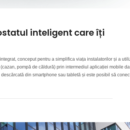
atul inteligent care îți
egrat, conceput pentru a simplifica viața instalatorilor și a utili
ei (cazan, pompă de căldură) prin intermediul aplicației mobile da
e fi descărcată din smartphone sau tabletă și este posibil să conec