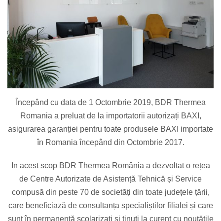
Începând cu data de 1 Octombrie 2019, BDR Thermea
Romania a preluat de la importatorii autorizați BAXI,
asigurarea garanției pentru toate produsele BAXI importate
în Romania începând din Octombrie 2017.
In acest scop BDR Thermea România a dezvoltat o rețea
de Centre Autorizate de Asistență Tehnică și Service
compusă din peste 70 de societăți din toate județele țării,
care beneficiază de consultanța specialiștilor filialei și care
sunt în permanență școlarizați și ținuți la curent cu noutățile