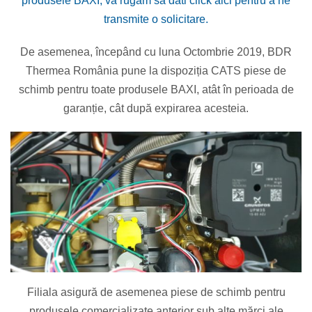
produsele BAXI, vă rugăm să dati click aici pentru a ne
transmite o solicitare.
De asemenea, începând cu luna Octombrie 2019, BDR
Thermea România pune la dispoziția CATS piese de
schimb pentru toate produsele BAXI, atât în perioada de
garanție, cât după expirarea acesteia.
Filiala asigură de asemenea piese de schimb pentru
produsele comercializate anterior sub alte mărci ale