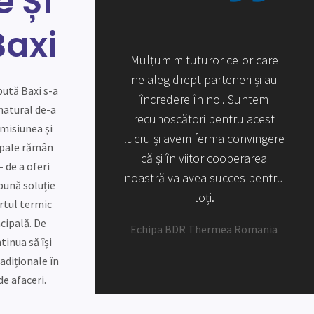
e Și
Baxi
im tuturor celor care
Mulțumim tuturor celor care
Mul
g drept parteneri și au
ne aleg drept parteneri și au
ne 
ută Baxi s-a
edere în noi. Suntem
încredere în noi. Suntem
î
natural de-a
oscători pentru acest
recunoscători pentru acest
rec
 misiunea și
i avem ferma convingere
lucru și avem ferma convingere
lucr
ipale rămân
i în viitor cooperarea
că și în viitor cooperarea
c
- de a oferi
 va avea succes pentru
noastră va avea succes pentru
noas
 bună soluție
toți.
toți.
rtul termic
ncipală. De
a BDR Thermea Romania
Echipa BDR Thermea Romania
Ech
tinua să își
adiționale în
de afaceri.