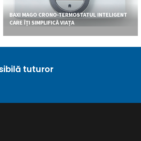
BAXI MAGO CRONO-TERMOSTATUL INTELIGENT
CARE ÎȚI SIMPLIFICĂ VIAȚA
sibilă tuturor