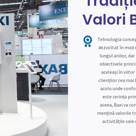
Tradiți
Valori 
Mulțumim tuturor celor care
Mulțum
ne aleg drept parteneri și au
ne ale
Tehnologia concep
încredere în noi. Suntem
încr
dezvoltat în mod 
recunoscători pentru acest
recun
lungul anilor, dar
lucru și avem ferma convingere
lucru ș
obiectivele princ
că și în viitor cooperarea
că ș
aceleași în viitor 
noastră va avea succes pentru
noastră
clienților cea mai
toți.
acolo unde confo
este cerința pri
Echipa BDR Thermea Romania
Echip
aceea, Baxi va con
mențină valorile tr
activitățile sale 