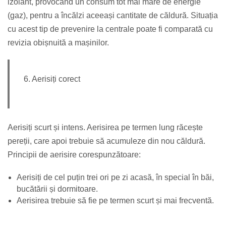
izolant, provocând un consum tot mai mare de energie
(gaz), pentru a încălzi aceeași cantitate de căldură. Situația
cu acest tip de prevenire la centrale poate fi comparată cu
revizia obișnuită a mașinilor.
6. Aerisiți corect
Aerisiți scurt și intens. Aerisirea pe termen lung răcește
pereții, care apoi trebuie să acumuleze din nou căldură.
Principii de aerisire corespunzătoare:
Aerisiți de cel puțin trei ori pe zi acasă, în special în băi,
bucătării și dormitoare.
Aerisirea trebuie să fie pe termen scurt și mai frecventă.