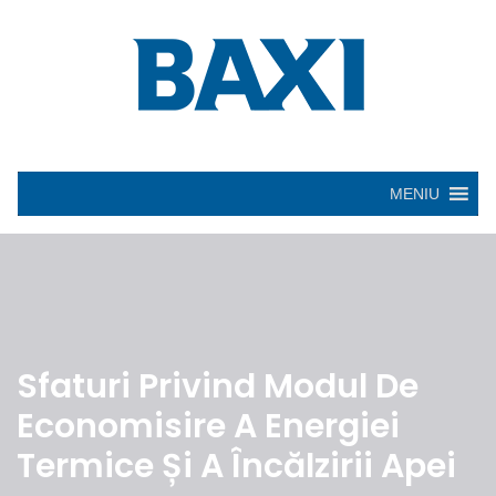
MENIU
Sfaturi Privind Modul De
Economisire A Energiei
Termice Și A Încălzirii Apei