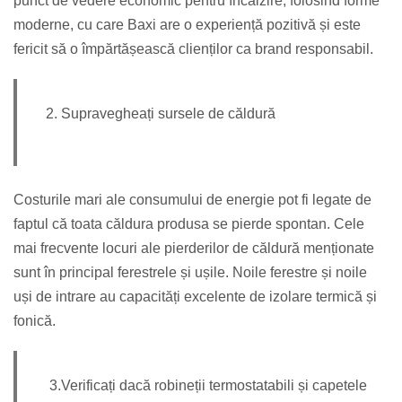
punct de vedere economic pentru încălzire, folosind forme
moderne, cu care Baxi are o experiență pozitivă și este
fericit să o împărtășească clienților ca brand responsabil.
2. Supravegheați sursele de căldură
Costurile mari ale consumului de energie pot fi legate de
faptul că toata căldura produsa se pierde spontan. Cele
mai frecvente locuri ale pierderilor de căldură menționate
sunt în principal ferestrele și ușile. Noile ferestre și noile
uși de intrare au capacități excelente de izolare termică și
fonică.
3.Verificați dacă robineții termostatabili și capetele