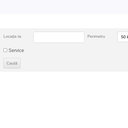
Locația ta
Perimetru
50 
Service