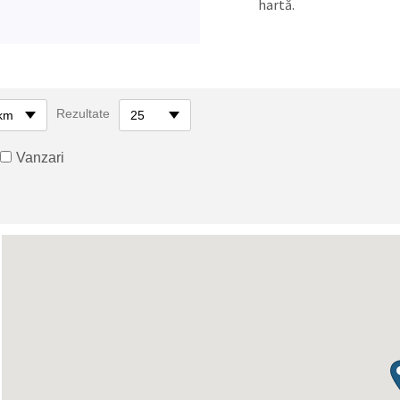
hartă.
Rezultate
km
25
Vanzari