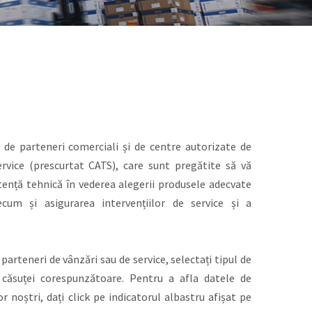
a de parteneri comerciali și de centre autorizate de
ervice (prescurtat CATS), care sunt pregătite să vă
stență tehnică în vederea alegerii produsele adecvate
recum și asigurarea intervențiilor de service și a
parteneri de vânzări sau de service, selectați tipul de
 căsuței corespunzătoare. Pentru a afla datele de
r noștri, dați click pe indicatorul albastru afișat pe