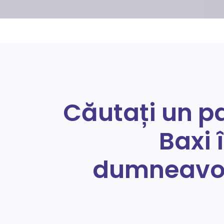
Căutați un p
Baxi 
dumneavo