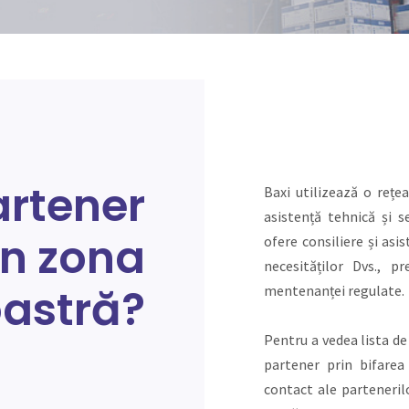
artener
Baxi utilizează o rețe
asistență tehnică și s
în zona
ofere consiliere și asi
necesităților Dvs., p
astră?
mentenanței regulate.
Pentru a vedea lista de 
partener prin bifarea
contact ale partenerilo