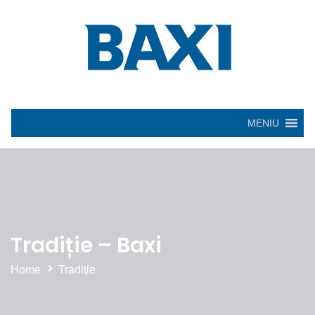
MENIU
Tradiție – Baxi
Home
Tradiție