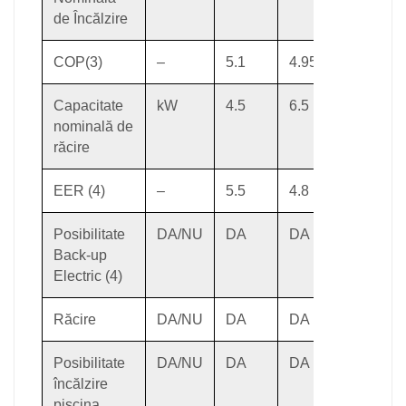
de Încălzire
COP(3)
–
5.1
4.95
5.15
Capacitate
kW
4.5
6.5
8.3
nominală de
răcire
EER (4)
–
5.5
4.8
5.05
Posibilitate
DA/NU
DA
DA
DA
Back-up
Electric (4)
Răcire
DA/NU
DA
DA
DA
Posibilitate
DA/NU
DA
DA
DA
încălzire
piscina