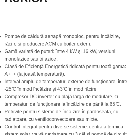
Pompe de căldură aer/apă monobloc, pentru încălzire,
răcire și producere ACM cu boiler extern.
Gamă variată de puteri: între 4 kW și 16 kW, versiuni
monofazice sau trifazice .
Clasă de Eficiență Energetică ridicată pentru toată gama:
A+++ (la joasă temperatură).
Interval amplu de temperaturi externe de funcționare: între
-25 ̊C în mod încălzire și 43 ̊C în mod răcire.
Compresor DC inverter cu plajă largă de modulare, cu
temperaturi de funcționare la încălzire de până la 65 ̊C.
Potrivite pentru sisteme de încălzire în pardoseală, cu
radiatoare, cu ventiloconvectoare sau mixte.
Control integrat pentru diverse sisteme: centrală termică,
sistem solar, valvă deviatoare cu 3 căi și pompă de circuit