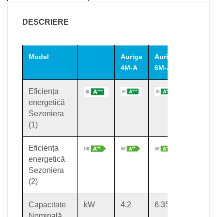
DESCRIERE
Model
Auriga
Auriga
Auriga
4M-A
6M-A
8M-A
Eficiența
energetică
Sezoniera
(1)
Eficiența
energetică
Sezoniera
(2)
Capacitate
kW
4.2
6.35
8.4
Nominală