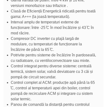
Gamă variată de puteri: între 4 kW și 16 kW,
versiuni monofazice sau trifazice .
Clasă de Eficiență Energetică ridicată pentru toată
gama: A+++ (la joasă temperatură).
Interval amplu de temperaturi externe de
funcționare: între -25 ̊C în mod încălzire și 43 ̊C în
mod răcire.
Compresor DC inverter cu plajă largă de
modulare, cu temperaturi de funcționare la
încălzire de până la 65 ̊C.
Potrivite pentru sisteme de încălzire în pardoseală,
cu radiatoare, cu ventiloconvectoare sau mixte.
Control integrat pentru diverse sisteme: centrală
termică, sistem solar, valvă deviatoare cu 3 căi și
pompă de circuit secundar.
Control complet al ACM: producție apă până la 65
̊C, control al temperaturii apei din boiler, control
pompă de recirculare ACM și integrare cu sistem
solar termic.
Panou de comandă la distanță pentru controlul