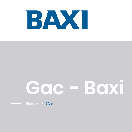
Gac - Baxi
Home
Gac