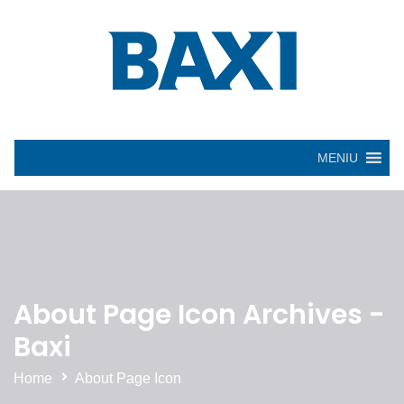
MENIU
About Page Icon Archives -
Baxi
Home
About Page Icon