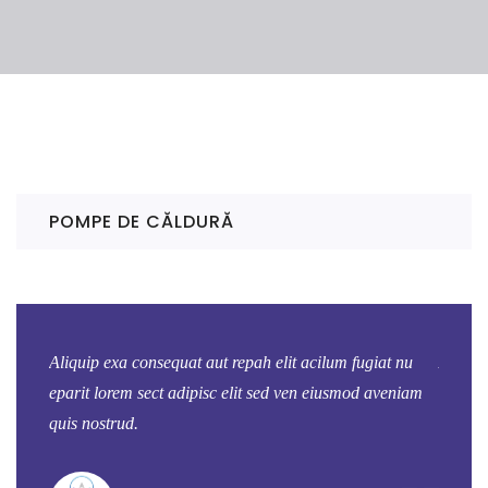
POMPE DE CĂLDURĂ
t nu
Aliquip exa consequat aut repah elit acilum fugiat nu
Aliquip
eniam
eparit lorem sect adipisc elit sed ven eiusmod aveniam
eparit 
quis nostrud.
quis no