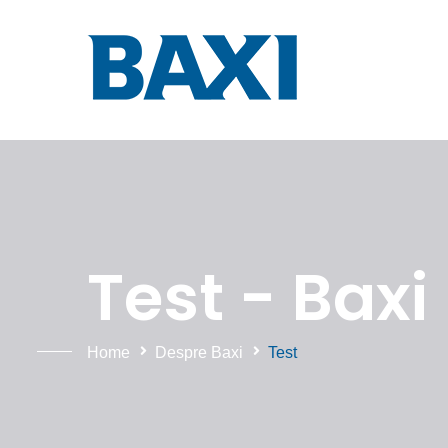
Test - Baxi
Home
Despre Baxi
Test