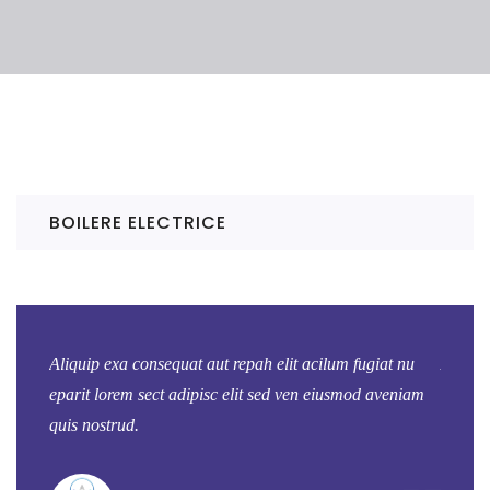
BOILERE ELECTRICE
t nu
Aliquip exa consequat aut repah elit acilum fugiat nu
Aliquip
eniam
eparit lorem sect adipisc elit sed ven eiusmod aveniam
eparit 
quis nostrud.
quis no