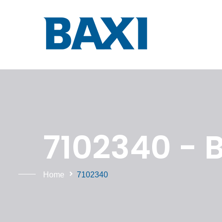
7102340 - 
Home
7102340