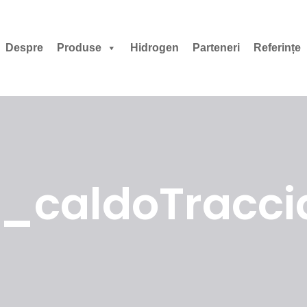
Despre
Produse
Hidrogen
Parteneri
Referințe
_caldoTraccia