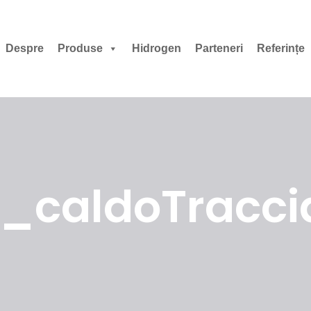
Despre
Produse
Hidrogen
Parteneri
Referințe
_caldoTraccia