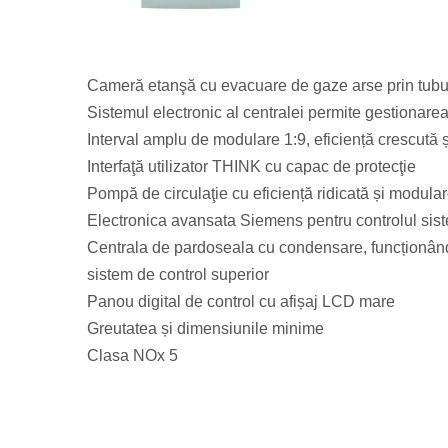
Cameră etanşă cu evacuare de gaze arse prin tubula
Sistemul electronic al centralei permite gestionare
Interval amplu de modulare 1:9, eficiență crescută 
Interfaţă utilizator THINK cu capac de protecţie
Pompă de circulaţie cu eficiență ridicată și modulare
Electronica avansata Siemens pentru controlul sis
Centrala de pardoseala cu condensare, funcționând p
sistem de control superior
Panou digital de control cu afișaj LCD mare
Greutatea și dimensiunile minime
Clasa NOx 5