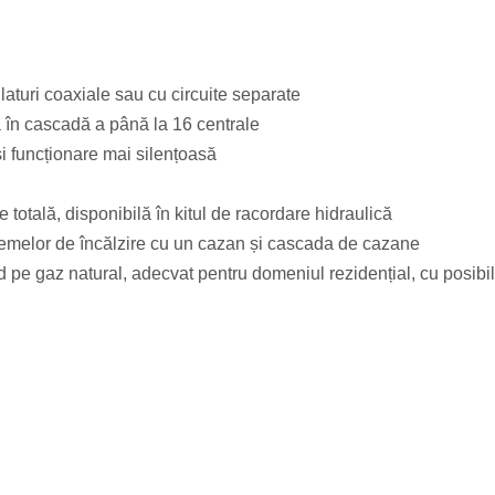
turi coaxiale sau cu circuite separate
a în cascadă a până la 16 centrale
și funcționare mai silențoasă
 totală, disponibilă în kitul de racordare hidraulică
temelor de încălzire cu un cazan și cascada de cazane
e gaz natural, adecvat pentru domeniul rezidențial, cu posibili