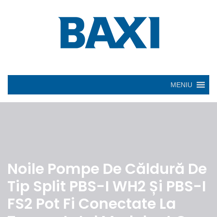
MENIU
Noile Pompe De Căldură De
Tip Split PBS-I WH2 Și PBS-I
FS2 Pot Fi Conectate La