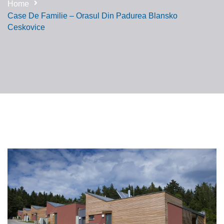
Home
Case De Familie – Orasul Din Padurea Blansko
Ceskovice