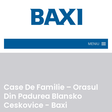
MENIU
Case De Familie – Orasul
Din Padurea Blansko
Ceskovice - Baxi