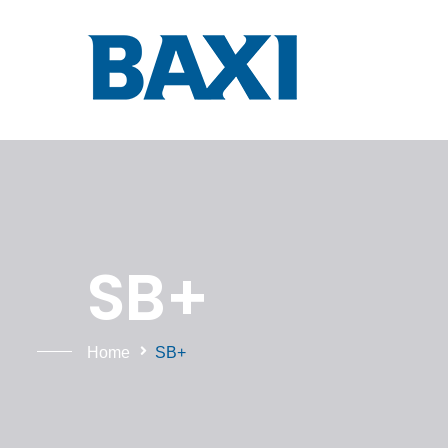
SB+
Home
SB+