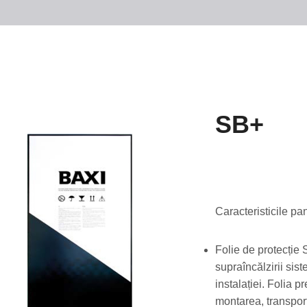
SB+
Caracteristicile pa
Folie de protecție
supraîncălzirii sis
instalației. Folia p
montarea, transport