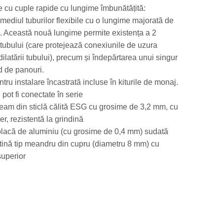
e cu cuple rapide cu lungime îmbunătățită:
rmediul tuburilor flexibile cu o lungime majorată de
 Această nouă lungime permite existența a 2
tubului (care protejează conexiunile de uzura
ilatării tubului), precum și îndepărtarea unui singur
d de panouri.
tru instalare încastrată incluse în kiturile de monaj.
pot fi conectate în serie
geam din sticlă călită ESG cu grosime de 3,2 mm, cu
er, rezistentă la grindină
placă de aluminiu (cu grosime de 0,4 mm) sudată
ntină tip meandru din cupru (diametru 8 mm) cu
superior