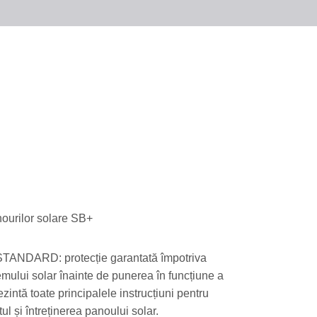
nourilor solare SB+
 STANDARD: protecție garantată împotriva
temului solar înainte de punerea în funcțiune a
rezintă toate principalele instrucțiuni pentru
ul și întreținerea panoului solar.