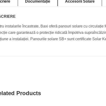
criere
Documentație
Accesorii Solare
SCRIERE
ru instalarile încastrate, Baxi oferă panouri solare cu circulație 
ecție care garantează o protecție ridicată împotriva supraîncălzir
țiune a instalației. Panourile solare SB+ sunt certificate Solar 
elated Products