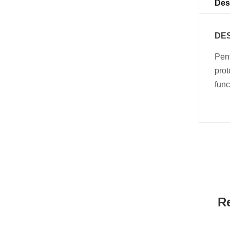
Des
DE
Pent
prot
func
R