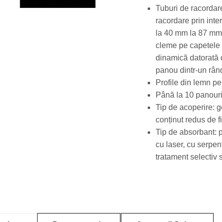
Tuburi de racordar
racordare prin inte
la 40 mm la 87 mm.
cleme pe capetele 
dinamică datorată d
panou dintr-un rân
Profile din lemn pen
Până la 10 panouri 
Tip de acoperire: 
conținut redus de fi
Tip de absorbant: 
cu laser, cu serpe
tratament selectiv 