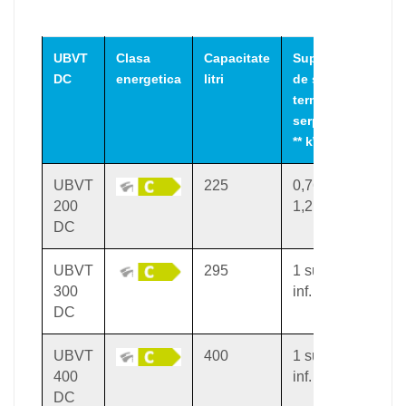
UBVT
Clasa
Capacitate
Suprafata
DC
energetica
litri
de schimb
termic a
serpentinei
** kW
UBVT
225
0,76 sup //
200
1,2 inf.
DC
UBVT
295
1 sup // 1,5
300
inf.
DC
UBVT
400
1 sup // 1,8
400
inf.
DC