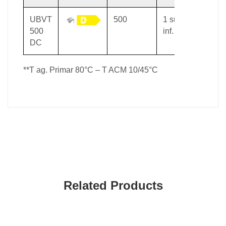
UBVT
500
1 sup // 2,5
500
inf.
DC
**T ag. Primar 80°C – T ACM 10/45°C
Related Products