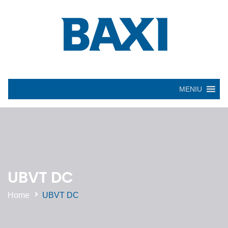
MENIU
UBVT DC
Home
UBVT DC